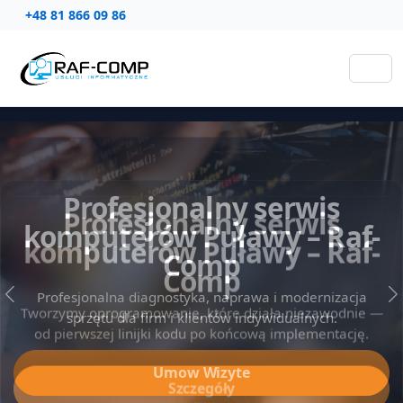
+48 81 866 09 86
Profesjonalny serwis
komputerów Puławy – Raf-
Comp
Tworzymy oprogramowanie, które działa niezawodnie —
Poprzedni slajd
N
od pierwszej linijki kodu po końcową implementację.
Szczegóły