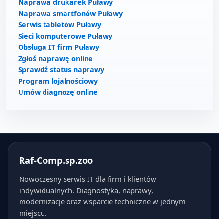
Naprawa drukarek Puławy
Naprawa smartfonów Puławy
Serwis tabletów Puławy
Sieci komputerowe Puławy
Obsługa IT firm Puławy
Zgłoś naprawę online
Sprawdź status naprawy
Program lojalnościowy
Umów diagnozę online
Raf-Comp.sp.zoo
Nowoczesny serwis IT dla firm i klientów
indywidualnych. Diagnostyka, naprawy,
modernizacje oraz wsparcie techniczne w jednym
miejscu.