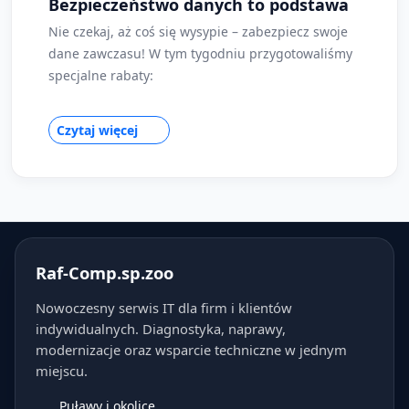
Bezpieczeństwo danych to podstawa
Nie czekaj, aż coś się wysypie – zabezpiecz swoje
dane zawczasu! W tym tygodniu przygotowaliśmy
specjalne rabaty:
Czytaj więcej
Raf-Comp.sp.zoo
Nowoczesny serwis IT dla firm i klientów
indywidualnych. Diagnostyka, naprawy,
modernizacje oraz wsparcie techniczne w jednym
miejscu.
Puławy i okolice