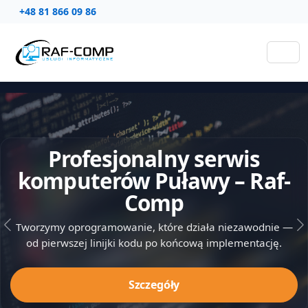
+48 81 866 09 86
Profesjonalny serwis
komputerów Puławy – Raf-
Comp
Tworzymy oprogramowanie, które działa niezawodnie —
Poprzedni slajd
N
od pierwszej linijki kodu po końcową implementację.
Szczegóły